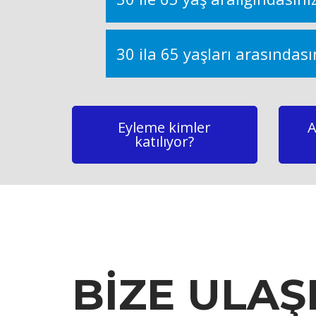
30 ila 65 yaşları arasındas
Eyleme kimler
A
katılıyor?
BİZE ULAŞ