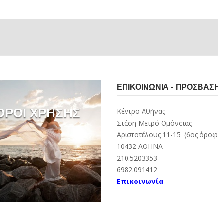
ΕΠΙΚΟΙΝΩΝΊΑ - ΠΡΌΣΒΑΣ
ΟΡΟΙ ΧΡΗΣΗΣ
Κέντρο Αθήνας
Στάση Μετρό Ομόνοιας
Αριστοτέλους 11-15 (6ος όροφ
10432 ΑΘΗΝΑ
210.5203353
6982.091412
Επικοινωνία