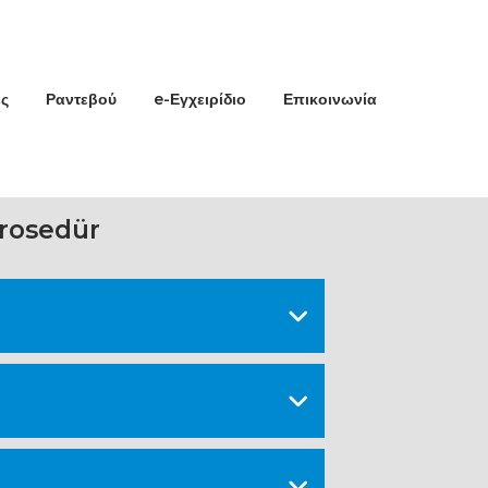
ς
Ραντεβού
e-Εγχειρίδιο
Επικοινωνία
prosedür