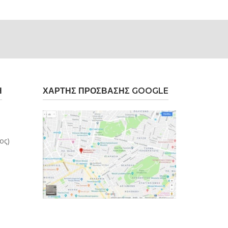
Η
ΧΆΡΤΗΣ ΠΡΌΣΒΑΣΗΣ GOOGLE
ος)