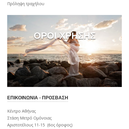
Πρόληψη τραχήλου
ΟΡΟΙ ΧΡΗΣΗΣ
ΕΠΙΚΟΙΝΩΝΊΑ - ΠΡΌΣΒΑΣΗ
Κέντρο Αθήνας
Στάση Μετρό Ομόνοιας
Αριστοτέλους 11-15 (6ος όροφος)