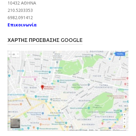
10432 ΑΘΗΝΑ
210.5203353
6982.091412
Επικοινωνία
ΧΆΡΤΗΣ ΠΡΌΣΒΑΣΗΣ GOOGLE