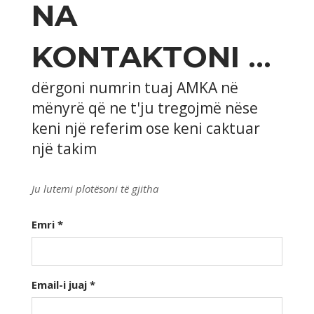
NA
KONTAKTONI
...
dërgoni numrin tuaj AMKA në
mënyrë që ne t'ju tregojmë nëse
keni një referim ose keni caktuar
një takim
Ju lutemi plotësoni të gjitha
Emri
*
Email-i juaj
*